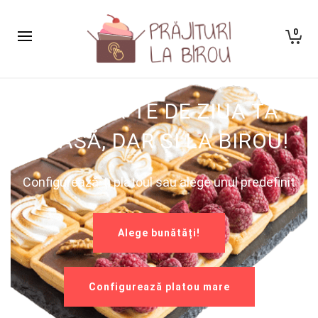
0
BUCURĂ-TE DE ZIUA TA
ACASĂ, DAR ȘI LA BIROU!
Configurează-ți platoul sau alege unul predefinit
Alege bunătăți!
Configurează platou mare