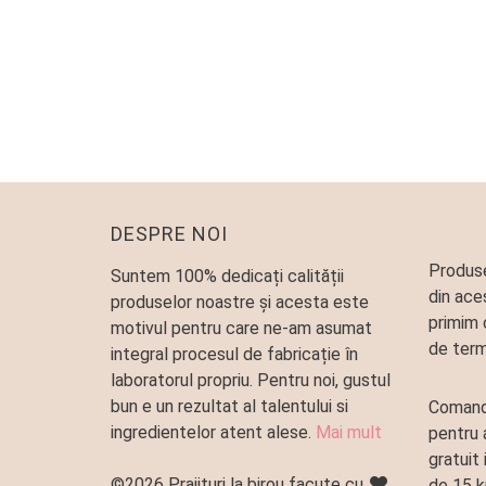
CHEESE CAKE CU RODIE
Special Edition
,
Tarte
90
lei
DESPRE NOI
Produse
Suntem 100% dedicați calității
din ace
produselor noastre și acesta este
primim 
motivul pentru care ne-am asumat
de term
integral procesul de fabricație în
laboratorul propriu. Pentru noi, gustul
bun e un rezultat al talentului si
Comand
ingredientelor atent alese.
Mai mult
pentru 
gratuit 
©2026 Prajituri la birou facute cu
.
de 15 k