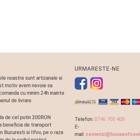
URMARESTE-NE
le noastre sunt artizanale si
st motiv avem nevoie sa
comanda cu minim 24h inainte
enul de livrare.
a de cel putin 200RON
Telefon:
0746 700 400
a beneficia de transport
E-
in Bucuresti si Ilfov, pe o raza
mail:
comenzi@houseofcook
m de la sediul nostru!