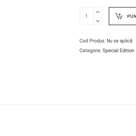
Trufe
PUN
de
ciocolata
belgiana
cu
Cod Produs:
Nu se aplică
crema
Categorie:
Special Edition
de
whisky
Baileys
quantity