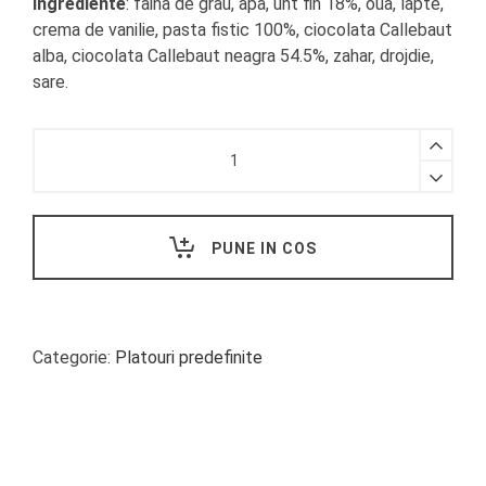
Ingrediente
: faina de grau, apa, unt fin 18%, oua, lapte,
crema de vanilie, pasta fistic 100%, ciocolata Callebaut
alba, ciocolata Callebaut neagra 54.5%, zahar, drojdie,
sare.
PLATOU
MINI
CROISSANTE
PREMIUM
quantity
PUNE IN COS
Categorie:
Platouri predefinite