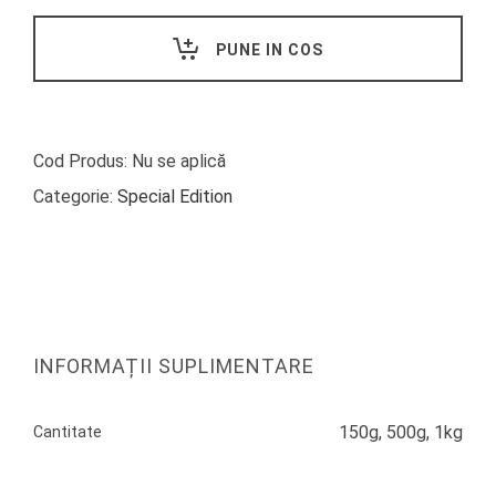
migdale
si
PUNE IN COS
unt
quantity
Cod Produs:
Nu se aplică
Categorie:
Special Edition
INFORMAȚII SUPLIMENTARE
150g, 500g, 1kg
Cantitate