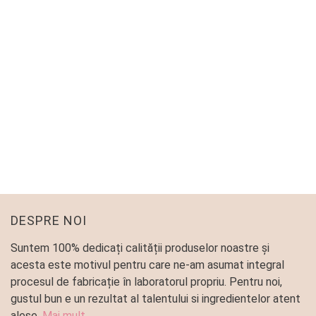
CHEESE CAKE CU RODIE
Special Edition
,
Tarte
90
lei
DESPRE NOI
Suntem 100% dedicați calității produselor noastre și
acesta este motivul pentru care ne-am asumat integral
procesul de fabricație în laboratorul propriu. Pentru noi,
gustul bun e un rezultat al talentului si ingredientelor atent
alese.
Mai mult