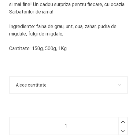
si mai fine! Un cadou surpriza pentru fiecare, cu ocazia
Sarbatorilor de iarna!
Ingrediente: faina de grau, unt, oua, zahar, pudra de
migdale, fulgi de migdale,
Cantitate: 150g, 500g, 1Kg
Cornulete
fragede
cu