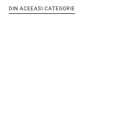
DIN ACEEASI CATEGORIE
RULOURI CU CARTOFI – MR. POTATO
HEAD
Patiserie
40
lei
–
145
lei
RULOURI CU BRÂNZĂ FETA – ZORBA
THE GREEK
Patiserie
40
lei
–
145
lei