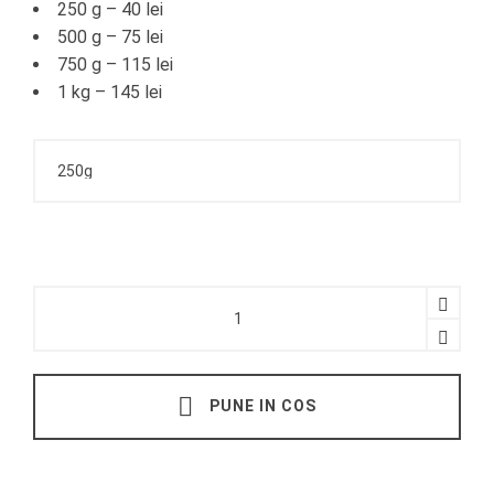
250 g – 40 lei
500 g – 75 lei
750 g – 115 lei
1 kg – 145 lei
Saratele
cu
unt
quantity
PUNE IN COS