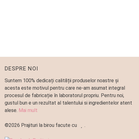
RULOURI CU CIUPERCI – MUSHROOM
PARTY
Patiserie
40
lei
–
145
lei
DESPRE NOI
Suntem 100% dedicați calității produselor noastre și
acesta este motivul pentru care ne-am asumat integral
procesul de fabricație în laboratorul propriu. Pentru noi,
gustul bun e un rezultat al talentului si ingredientelor atent
alese.
Mai mult
©2026 Prajituri la birou facute cu
.