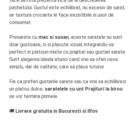
face simtita prezenta inca de la deschiderea
pachetului. Gustul este echilibrat, nu excesiv de sarat,
iar textura crocanta le face irezistibile si usor de
consumat.
Presarate cu
mac si susan
, aceste saratele nu sunt
doar gustoase, ci si placute vizual, integrandu-se
perfect in platouri mixte cu prajituri sau gustari sarate.
Sunt alegerea ideala atunci cand vrei sa oferi ceva
simplu, dar de calitate, care sa placa tuturor.
Fie ca preferi gustarile sarate sau ca vrei sa echilibrezi
un platou dulce,
saratelele cu unt Prajituri la birou
se vor termina primele.
🚚
Livrare gratuita in Bucuresti si Ilfov