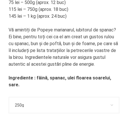
75 lei – 500g (aprox. 12 buc)
115 lei – 750g (aprox. 18 buc)
145 lei – 1 kg (aprox. 24 buc)
Vă amintiți de Popeye marianarul, iubitorul de spanac?
Ei bine, pentru toți cei ca el am creat un gustos rulou
cu spanac, bun și de poftă, bun și de foame, pe care să
îl includeți pe lista tratațiilor la petrecerile voastre de
la birou. Ingredientele naturale vor asigura gustul
autentic al acestei gustări pline de energie.
Ingrediente : făină, spanac, ulei floarea soarelui,
sare.