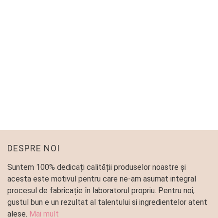
SARATELE CU UNT
Patiserie
40
lei
–
145
lei
DESPRE NOI
Suntem 100% dedicați calității produselor noastre și
acesta este motivul pentru care ne-am asumat integral
procesul de fabricație în laboratorul propriu. Pentru noi,
gustul bun e un rezultat al talentului si ingredientelor atent
alese.
Mai mult