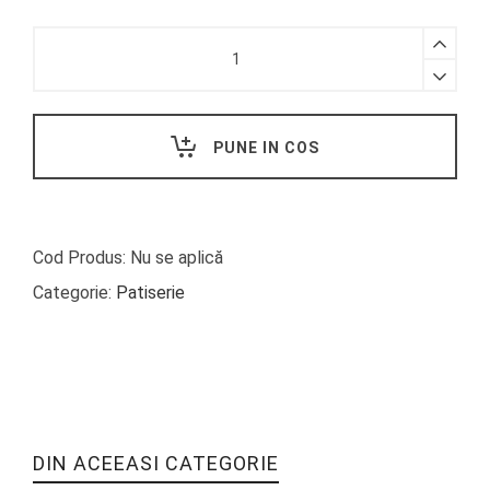
Rulouri
cu
spanac
-
POPEYE
PUNE IN COS
THE
SAILOR
MAN
quantity
Cod Produs:
Nu se aplică
Categorie:
Patiserie
DIN ACEEASI CATEGORIE