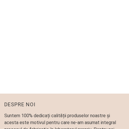
LINGURITE DE PLASTIC DE UNICA FOLOSINTA
Accesorii
11
lei
DESPRE NOI
Suntem 100% dedicați calității produselor noastre și
acesta este motivul pentru care ne-am asumat integral