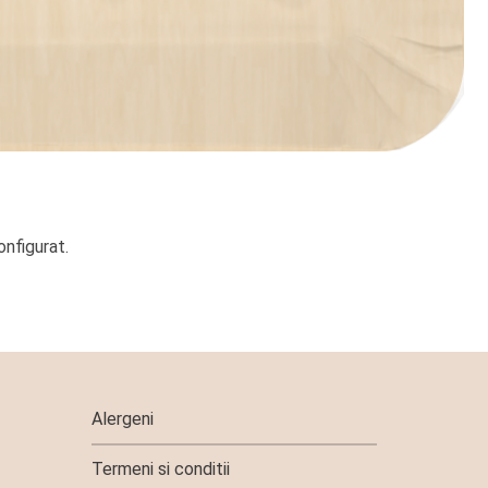
onfigurat.
Alergeni
Termeni si conditii