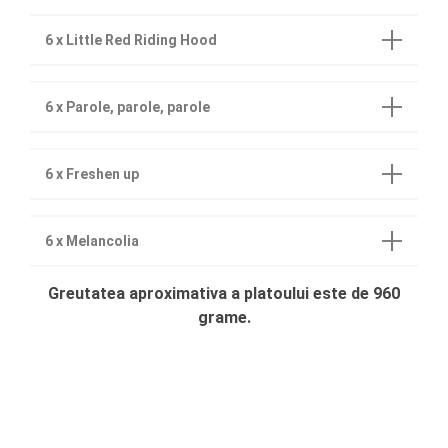
6 x Little Red Riding Hood
6 x Parole, parole, parole
6 x Freshen up
6 x Melancolia
Greutatea aproximativa a platoului este de 960
grame.
Cum comand?