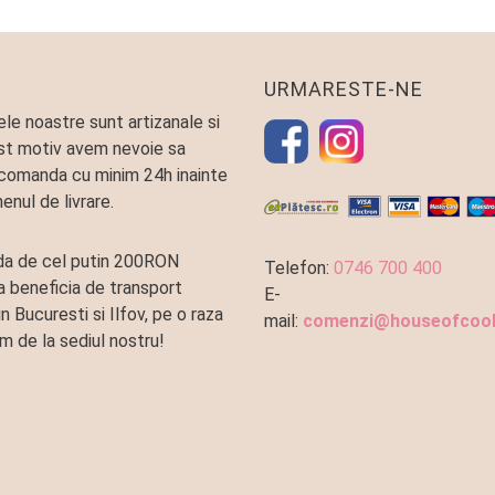
URMARESTE-NE
le noastre sunt artizanale si
st motiv avem nevoie sa
comanda cu minim 24h inainte
enul de livrare.
a de cel putin 200RON
Telefon:
0746 700 400
a beneficia de transport
E-
in Bucuresti si Ilfov, pe o raza
mail:
comenzi@houseofcook
m de la sediul nostru!