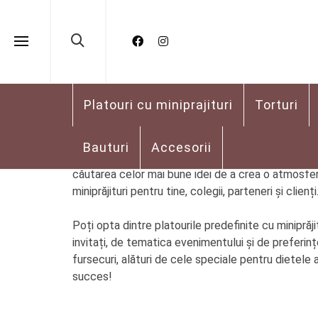
Platouri cu miniprajituri
Showing all 6 results
Platouri cu miniprajituri
Torturi
Bauturi
Accesorii
Este ziua de naștere celui mai bun coleg și priete
căutarea celor mai bune idei de a crea o atmosferă
miniprăjituri pentru tine, colegii, parteneri și cli
Poți opta dintre platourile predefinite cu miniprăj
invitați, de tematica evenimentului și de preferințe
fursecuri, alături de cele speciale pentru dietele 
succes!