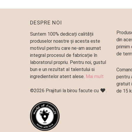
DESPRE NOI
Produse
Suntem 100% dedicați calității
din ace
produselor noastre și acesta este
primim 
motivul pentru care ne-am asumat
de term
integral procesul de fabricație în
laboratorul propriu. Pentru noi, gustul
bun e un rezultat al talentului si
Comand
ingredientelor atent alese.
Mai mult
pentru 
gratuit 
©2026 Prajituri la birou facute cu
.
de 15 k