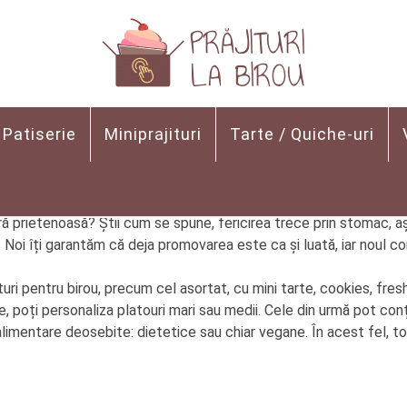
Patiserie
Miniprajituri
Tarte / Quiche-uri
n de la job, ziua onomastică, aniversare, promovare sau urmează 
 prietenoasă? Știi cum se spune, fericirea trece prin stomac, aș
enți. Noi îți garantăm că deja promovarea este ca și luată, iar noul
ituri pentru birou, precum cel asortat, cu mini tarte, cookies, fr
, poți personaliza platouri mari sau medii. Cele din urmă pot conțin
alimentare deosebite: dietetice sau chiar vegane. În acest fel, to