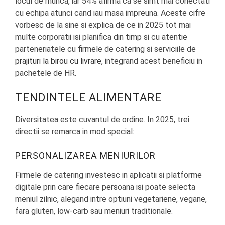
locul de munca, iar 54% afirma ca se simt mai conectati
cu echipa atunci cand iau masa impreuna. Aceste cifre
vorbesc de la sine si explica de ce in 2025 tot mai
multe corporatii isi planifica din timp si cu atentie
parteneriatele cu firmele de catering si serviciile de
prajituri la birou cu livrare
, integrand acest beneficiu in
pachetele de HR.
TENDINTELE ALIMENTARE
Diversitatea este cuvantul de ordine. In 2025, trei
directii se remarca in mod special:
PERSONALIZAREA MENIURILOR
Firmele de catering investesc in aplicatii si platforme
digitale prin care fiecare persoana isi poate selecta
meniul zilnic, alegand intre optiuni vegetariene, vegane,
fara gluten, low-carb sau meniuri traditionale.