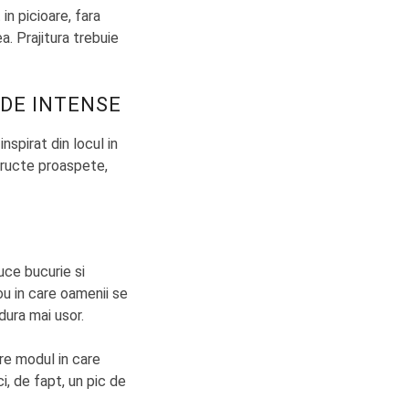
in picioare, fara
a. Prajitura trebuie
ADE INTENSE
spirat din locul in
 fructe proaspete,
uce bucurie si
rou in care oamenii se
ndura mai usor.
pre modul in care
ci, de fapt, un pic de