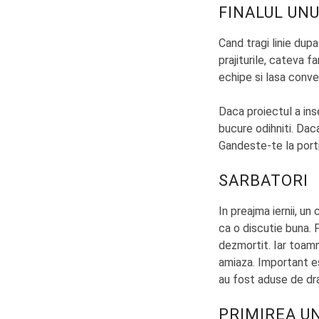
FINALUL UN
Cand tragi linie dup
prajiturile, cateva f
echipe si lasa conve
Daca proiectul a ins
bucure odihniti. Daca
Gandeste-te la portio
SARBATORI
In preajma iernii, u
ca o discutie buna.
dezmortit. Iar toam
amiaza. Important es
au fost aduse de dr
PRIMIREA U