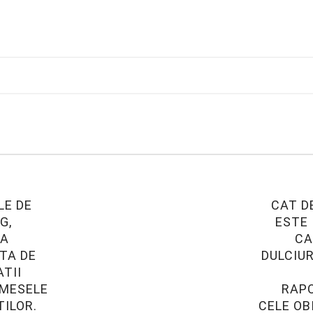
LE DE
CAT D
G,
ESTE 
EA
CA
TA DE
DULCIUR
TII
MESELE
RAP
ILOR.
CELE OB