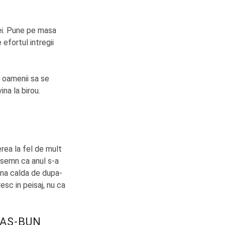
ei. Pune pe masa
 efortul intregii
a oamenii sa se
ina la birou.
erea la fel de mult
 semn ca anul s-a
ina calda de dupa-
esc in peisaj, nu ca
MAS-BUN