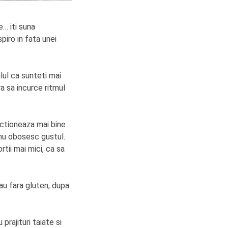
te… iti suna
piro in fata unei
ul ca sunteti mai
ra sa incurce ritmul
nctioneaza mai bine
 nu obosesc gustul.
tii mai mici, ca sa
sau fara gluten, dupa
.
rajituri taiate si