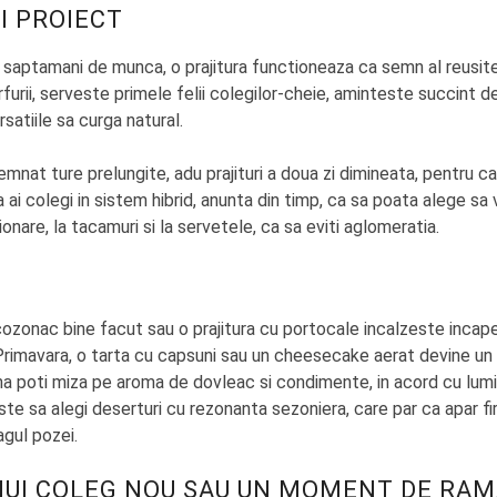
UI PROIECT
a saptamani de munca, o prajitura functioneaza ca semn al reusit
arfurii, serveste primele felii colegilor-cheie, aminteste succint de
rsatiile sa curga natural.
emnat ture prelungite, adu prajituri a doua zi dimineata, pentru c
 ai colegi in sistem hibrid, anunta din timp, ca sa poata alege sa v
nare, la tacamuri si la servetele, ca sa eviti aglomeratia.
n cozonac bine facut sau o prajitura cu portocale incalzeste incap
 Primavara, o tarta cu capsuni sau un cheesecake aerat devine un
na poti miza pe aroma de dovleac si condimente, in acord cu lum
te sa alegi deserturi cu rezonanta sezoniera, care par ca apar fir
agul pozei.
NUI COLEG NOU SAU UN MOMENT DE RA