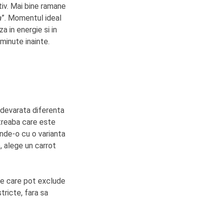
tiv. Mai bine ramane
a
”. Momentul ideal
a in energie si in
minute inainte.
 adevarata diferenta
ntreaba care este
inde-o cu o varianta
, alege un carrot
ate care pot exclude
tricte, fara sa