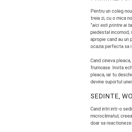
Pentru un coleg nou,
treia zi, cu o mica 
”
aici esti printre ai ta
piedestal incomod, s
apropie cand au un pr
ocazia perfecta sa it
Cand cineva pleaca, 
frumoase. Invita ech
pleaca, iar tu desch
devine suportul unei
SEDINTE, W
Cand intri intr-o sed
microclimatul; creea
doar sa reactioneze