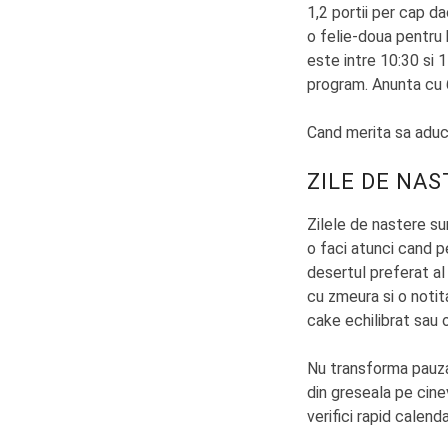
1,2 portii per cap d
o felie-doua pentru
este intre 10:30 si 1
program. Anunta cu 6
Cand merita sa adu
ZILE DE NAS
Zilele de nastere sun
o faci atunci cand p
desertul preferat al
cu zmeura si o notit
cake echilibrat sau 
Nu transforma pauza 
din greseala pe cine
verifici rapid calend