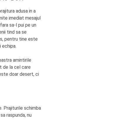
ajitura adusa in a
smite imediat mesajul
fara sa-l pui pe un
nii tind sa se
us, pentru tine este
i echipa.
astra amintirile
t de la cel care
este doar desert, ci
e. Prajiturile schimba
 sa raspunda, nu