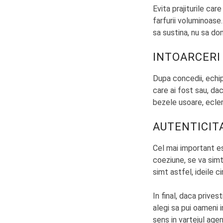
Evita prajiturile ca
farfurii voluminoase
sa sustina, nu sa do
INTOARCERI 
Dupa concedii, echip
care ai fost sau, dac
bezele usoare, ecler
AUTENTICIT
Cel mai important es
coeziune, se va simti
simt astfel, ideile c
In final, daca prive
alegi sa pui oameni i
sens in vartejul age