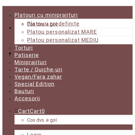
Platouri cu miniprajituri
Platouri predefinite
Cos dvs. e gol.
Platou personalizat MARE
Platou personalizat MEDIU
Torturi
Login
Patiserie
Miniprajituri
Tarte / Quiche-uri
Vegan/Fara zahar
Special Edition
Sign Up
Bauturi
Accesorii
Cart
Cart
0
Cos dvs. e gol.
Login