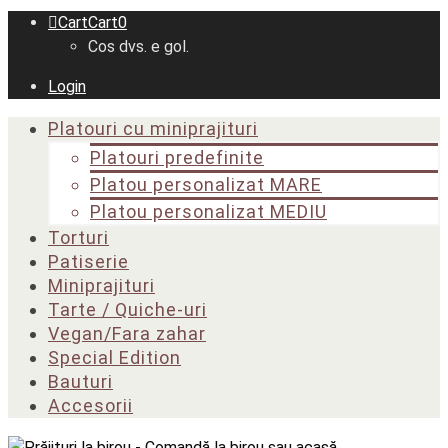
Cart
Cart
0
Cos dvs. e gol.
Login
Platouri cu miniprajituri
Platouri predefinite
Platou personalizat MARE
Platou personalizat MEDIU
Torturi
Patiserie
Miniprajituri
Tarte / Quiche-uri
Vegan/Fara zahar
Special Edition
Bauturi
Accesorii