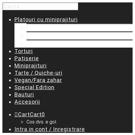
Platouri cu miniprajituri
Platouri predefinite
Platou personalizat MARE
Platou personalizat MEDIU
Torturi
Patiserie
Miniprajituri
Tarte / Quiche-uri
Vegan/Fara zahar
Special Edition
Bauturi
Accesorii
Cart
Cart
0
Cos dvs. e gol.
Intra in cont / Inregistrare