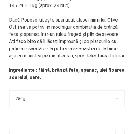
145 lei – 1 kg (aprox. 24 buc)
Dacă Popeye iubește spanacul, alesei inimii lui, Olive
Oyl, i se va potrivi în mod sigur combinația de brânză
feta și spanac, într-un rulou fraged și plin de savoare.
Ați face bine să îi lăsați împreună și pe platourile cu
patiserie sărată de la petrecerea voastră de la birou,
așa cum sunt și pe micul ecran, spre delectarea tuturor.
Ingrediente : făină, brânză feta, spanac, ulei floarea
soarelui, sare.
Rulouri