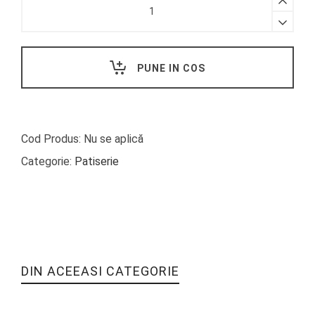
cu
brânză
feta
și
PUNE IN COS
spanac
-
OLIVE
OYL
Cod Produs:
Nu se aplică
quantity
Categorie:
Patiserie
DIN ACEEASI CATEGORIE