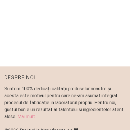
RULOURI CU CARTOFI – MR. POTATO
HEAD
Patiserie
40
lei
–
145
lei
DESPRE NOI
Suntem 100% dedicați calității produselor noastre și
acesta este motivul pentru care ne-am asumat integral
procesul de fabricație în laboratorul propriu. Pentru noi,
gustul bun e un rezultat al talentului si ingredientelor atent
alese.
Mai mult