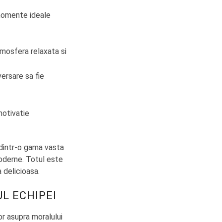
momente ideale
atmosfera relaxata si
versare sa fie
motivatie
e dintr-o gama vasta
moderne. Totul este
 delicioasa.
UL ECHIPEI
or asupra moralului