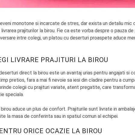
deveni monotone si incarcate de stres, dar exista un detaliu mic
ivrarea prajiturilor la birou. Fie ca este vorba despre o pauza de
versare intre colegi, un platou cu deserturi proaspete aduce me
EGI LIVRARE PRAJITURI LA BIROU
eserturi direct la birou este un avantaj urias pentru angajati si c
mp pretios, fara a mai fi nevoie sa iesi din cladire pentru a cump
prinde colegii cu prajituri variate, atent pregatite, care transforma 
zie speciala.
 birou aduce un plus de confort. Prajiturile sunt livrate in ambalaj
vite la masa de conferinta sau in spatiul comun al echipei.
ENTRU ORICE OCAZIE LA BIROU