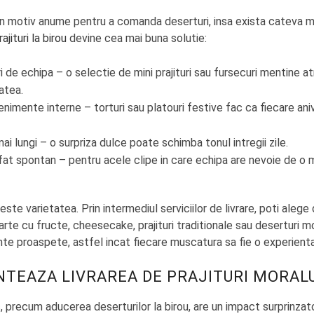
n motiv anume pentru a comanda deserturi, insa exista cateva 
rajituri la birou
devine cea mai buna solutie:
iri de echipa – o selectie de mini prajituri sau fursecuri mentine 
tatea.
enimente interne – torturi sau platouri festive fac ca fiecare ani
i lungi – o surpriza dulce poate schimba tonul intregii zile.
t spontan – pentru acele clipe in care echipa are nevoie de o 
este varietatea. Prin intermediul serviciilor de livrare, poti aleg
 tarte cu fructe, cheesecake, prajituri traditionale sau deserturi 
nte proaspete, astfel incat fiecare muscatura sa fie o experienta
NTEAZA LIVRAREA DE PRAJITURI MORAL
 precum aducerea deserturilor la birou, are un impact surprinzat