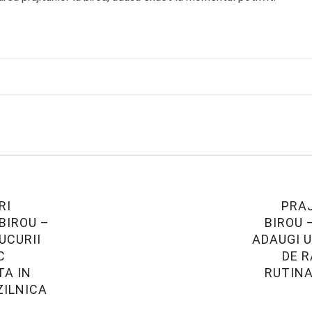
RI
PRAJ
BIROU –
BIROU 
UCURII
ADAUGI 
C
DE R
TA IN
RUTINA
ZILNICA