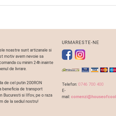
URMARESTE-NE
le noastre sunt artizanale si
st motiv avem nevoie sa
comanda cu minim 24h inainte
enul de livrare.
a de cel putin 200RON
Telefon:
0746 700 400
a beneficia de transport
E-
in Bucuresti si Ilfov, pe o raza
mail:
comenzi@houseofcook
m de la sediul nostru!