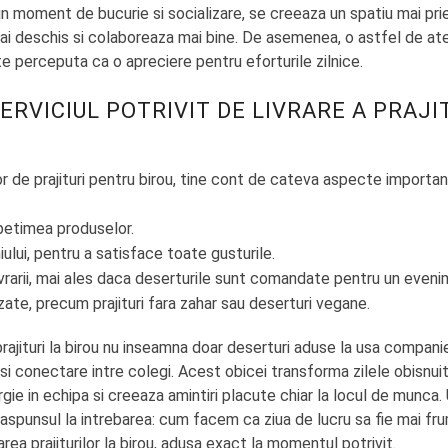
 un moment de bucurie si socializare, se creeaza un spatiu mai pr
i deschis si colaboreaza mai bine. De asemenea, o astfel de ate
 perceputa ca o apreciere pentru eforturile zilnice.
ERVICIUL POTRIVIT DE LIVRARE A PRAJI
or de prajituri pentru birou, tine cont de cateva aspecte importa
spetimea produselor.
ului, pentru a satisface toate gusturile.
ivrarii, mai ales daca deserturile sunt comandate pentru un even
zate, precum prajituri fara zahar sau deserturi vegane.
 prajituri la birou nu inseamna doar deserturi aduse la usa companie
si conectare intre colegi. Acest obicei transforma zilele obisnu
ie in echipa si creeaza amintiri placute chiar la locul de munca. 
raspunsul la intrebarea: cum facem ca ziua de lucru sa fie mai f
rarea prajiturilor la birou, adusa exact la momentul potrivit.