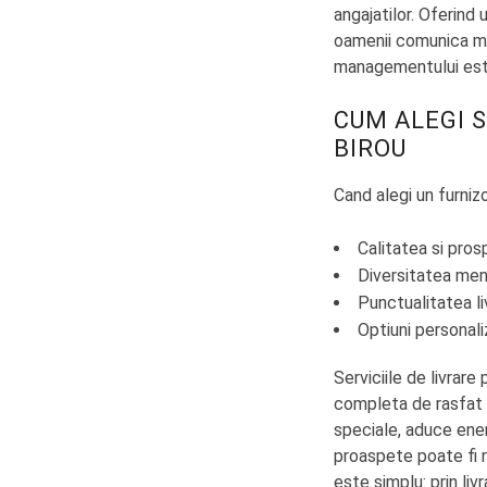
angajatilor. Oferind
oamenii comunica ma
managementului este
CUM ALEGI S
BIROU
Cand alegi un furniz
Calitatea si pro
Diversitatea meni
Punctualitatea l
Optiuni personali
Serviciile de livrare
completa de rasfat 
speciale, aduce energ
proaspete poate fi 
este simplu: prin liv