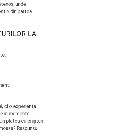
ietenos, unde
ntie din partea
TURILOR LA
nte:
iment.
i, ci o experienta
ite in momente
Un platou cu prajituri
rumoasa? Raspunsul