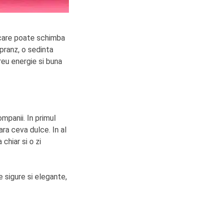
 care poate schimba
 pranz, o sedinta
reu energie si buna
ompanii. In primul
ara ceva dulce. In al
chiar si o zi
e sigure si elegante,