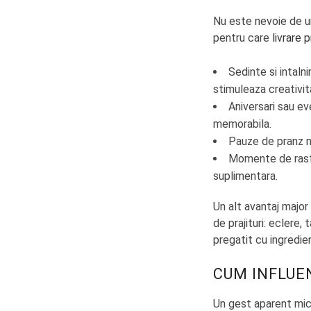
Nu este nevoie de u
pentru care
livrare p
Sedinte si intaln
stimuleaza creativi
Aniversari sau ev
memorabila.
Pauze de pranz ma
Momente de rasfa
suplimentara.
Un alt avantaj major 
de prajituri: eclere,
pregatit cu ingredie
CUM INFLUE
Un gest aparent mic,