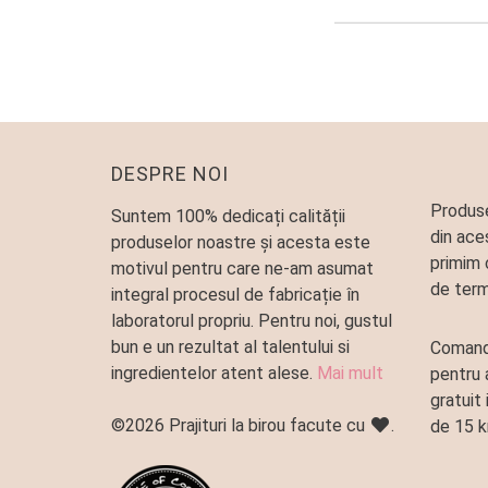
DESPRE NOI
Produse
Suntem 100% dedicați calității
din ace
produselor noastre și acesta este
primim 
motivul pentru care ne-am asumat
de term
integral procesul de fabricație în
laboratorul propriu. Pentru noi, gustul
bun e un rezultat al talentului si
Comand
ingredientelor atent alese.
Mai mult
pentru 
gratuit 
©2026 Prajituri la birou facute cu
.
de 15 k