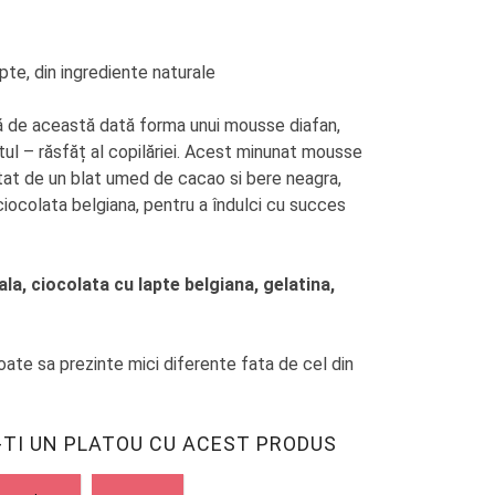
te, din ingrediente naturale
ă de această dată forma unui mousse diafan,
tul – răsfăț al copilăriei. Acest minunat mousse
at de un blat umed de cacao si bere neagra,
ciocolata belgiana, pentru a îndulci cu succes
ala, ciocolata cu lapte belgiana, gelatina,
poate sa prezinte mici diferente fata de cel din
TI UN PLATOU CU ACEST PRODUS