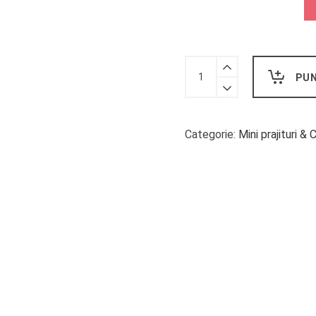
Remember
PUN
the
Milk
quantity
Categorie:
Mini prajituri &