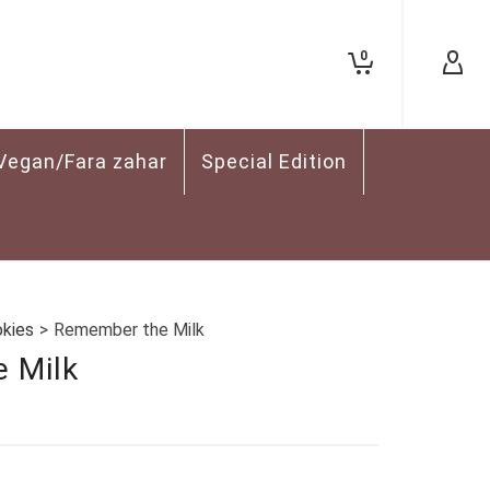
0
Vegan/Fara zahar
Special Edition
okies
>
Remember the Milk
 Milk