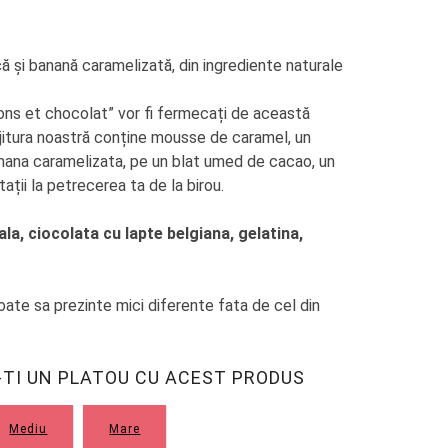
și banană caramelizată, din ingrediente naturale
bons et chocolat” vor fi fermecați de această
jitura noastră conține mousse de caramel, un
anana caramelizata, pe un blat umed de cacao, un
ații la petrecerea ta de la birou.
ala, ciocolata cu lapte belgiana, gelatina,
poate sa prezinte mici diferente fata de cel din
TI UN PLATOU CU ACEST PRODUS
Mediu
Mare