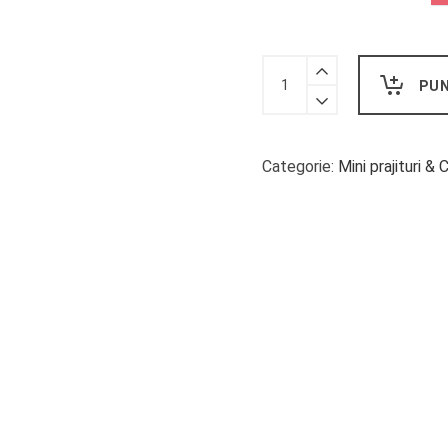
Parole,
PUN
parole,
parole
quantity
Categorie:
Mini prajituri &