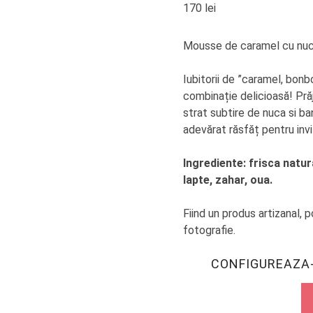
170
lei
Mousse de caramel cu nucă 
Iubitorii de ”caramel, bon
combinație delicioasă! Pră
strat subtire de nuca si b
adevărat răsfăț pentru invit
Ingrediente: frisca natur
lapte, zahar, oua.
Fiind un produs artizanal, 
fotografie.
CONFIGUREAZA-