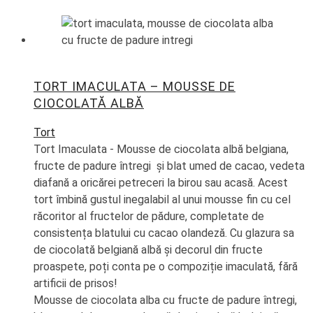
TORT IMACULATA – MOUSSE DE
CIOCOLATĂ ALBĂ
Tort
Tort Imaculata - Mousse de ciocolata albă belgiana,
fructe de padure întregi și blat umed de cacao, vedeta
diafană a oricărei petreceri la birou sau acasă. Acest
tort îmbină gustul inegalabil al unui mousse fin cu cel
răcoritor al fructelor de pădure, completate de
consistența blatului cu cacao olandeză.
Cu glazura sa
de ciocolată belgiană albă și decorul din fructe
proaspete, p
oți conta pe o compoziție imaculată, fără
artificii de prisos!
Mousse de ciocolata alba cu fructe de padure
î
ntregi,