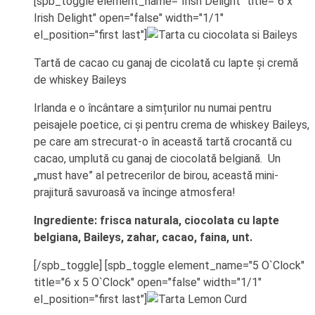
[spb_toggle element_name="Irish Delight" title="6 x
Irish Delight" open="false" width="1/1"
el_position="first last"]
Tartă de cacao cu ganaj de cicolată cu lapte și cremă
de whiskey Baileys
Irlanda e o încântare a simțurilor nu numai pentru
peisajele poetice, ci și pentru crema de whiskey Baileys,
pe care am strecurat-o în această tartă crocantă cu
cacao, umplută cu ganaj de ciocolată belgiană.
Un
„must have” al petrecerilor de birou, această mini-
prajitură savuroasă va încinge atmosfera!
Ingrediente: frisca naturala, ciocolata cu lapte
belgiana, Baileys, zahar, cacao, faina, unt.
[/spb_toggle] [spb_toggle element_name="5 O`Clock"
title="6 x 5 O`Clock" open="false" width="1/1"
el_position="first last"]