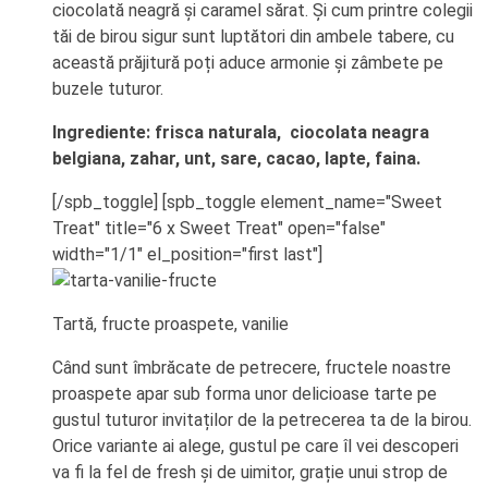
ciocolată neagră și caramel sărat. Și cum printre colegii
tăi de birou sigur sunt luptători din ambele tabere, cu
această prăjitură poți aduce armonie și zâmbete pe
buzele tuturor.
Ingrediente: frisca naturala,
ciocolata neagra
belgiana, zahar, unt, sare, cacao, lapte, faina.
[/spb_toggle] [spb_toggle element_name="Sweet
Treat" title="6 x Sweet Treat" open="false"
width="1/1" el_position="first last"]
Tartă, fructe proaspete, vanilie
Când sunt îmbrăcate de petrecere, fructele noastre
proaspete apar sub forma unor delicioase tarte pe
gustul tuturor invitaților de la petrecerea ta de la birou.
Orice variante ai alege, gustul pe care îl vei descoperi
va fi la fel de fresh și de uimitor, grație unui strop de