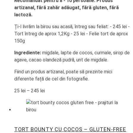
Recomandat pentru 8 - 10 persoane. Produs
artizanal, fără zahăr adăugat, fără gluten, fără
lactoză.
Ți-l livrăm la birou sau acasă, întreg sau feliat: - 245 lei -
Tort întreg de aprox 1,2Kg - 25 lei - Felie tort de aprox
150g
Ingrediente:
migdale, lapte de cocos, curmale, sirop de
agave, cacao olandeză pudră, unt de migdale.
Fiind un produs artizanal, poate să prezinte mici
diferente față de cel din fotografie.
25
lei
–
245
lei
TORT BOUNTY CU COCOS – GLUTEN-FREE