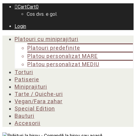
Cart
Cart
0
Cos dvs. e gol.
Login
Platouri cu miniprajituri
Platouri predefinite
Platou personalizat MARE
Platou personalizat MEDIU
Torturi
Patiserie
Miniprajituri
Tarte / Quiche-uri
Vegan/Fara zahar
Special Edition
Bauturi
Accesorii