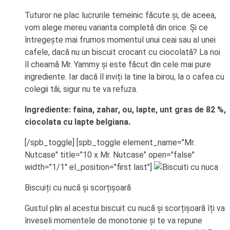
Tuturor ne plac lucrurile temeinic făcute și, de aceea,
vom alege mereu varianta completă din orice. Și ce
întregește mai frumos momentul unui ceai sau al unei
cafele, dacă nu un biscuit crocant cu ciocolată? La noi
îl cheamă Mr. Yammy și este făcut din cele mai pure
ingrediente. Iar dacă îl inviți la tine la birou, la o cafea cu
colegii tăi, sigur nu te va refuza.
Ingrediente: faina, zahar, ou, lapte, unt gras de 82 %,
ciocolata cu lapte belgiana.
[/spb_toggle] [spb_toggle element_name="Mr.
Nutcase" title="10 x Mr. Nutcase" open="false"
width="1/1" el_position="first last"]
Biscuiți cu nucă și scorțișoară
Gustul plin al acestui biscuit cu nucă și scorțișoară îți va
înveseli momentele de monotonie și te va repune