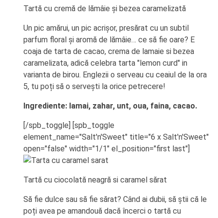
Tartă cu cremă de lămâie și bezea caramelizată
Un pic amărui, un pic acrișor, presărat cu un subtil
parfum floral și aromă de lămâie… ce să fie oare? E
coaja de tarta de cacao, crema de lamaie si bezea
caramelizata, adică celebra tarta "lemon curd" in
varianta de birou. Englezii o serveau cu ceaiul de la ora
5, tu poți să o servești la orice petrecere!
Ingrediente: lamai, zahar, unt, oua, faina, cacao.
[/spb_toggle] [spb_toggle
element_name="Salt'n'Sweet" title="6 x Salt'n'Sweet"
open="false" width="1/1" el_position="first last"]
Tartă cu ciocolată neagră si caramel sărat
Să fie dulce sau să fie sărat? Când ai dubii, să știi că le
poți avea pe amandouă dacă încerci o tartă cu