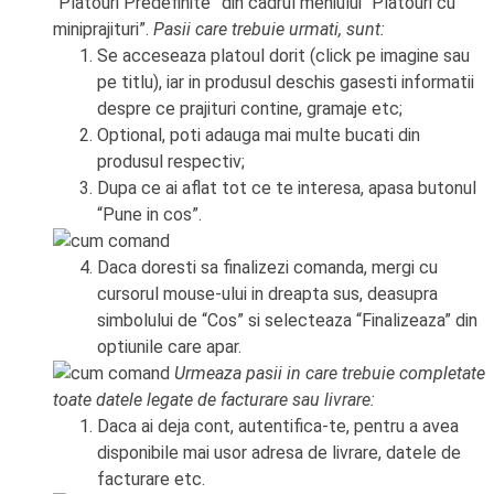
“Platouri Predefinite” din cadrul meniului “Platouri cu
miniprajituri”.
Pasii care trebuie urmati, sunt:
Se acceseaza platoul dorit (click pe imagine sau
pe titlu), iar in produsul deschis gasesti informatii
despre ce prajituri contine, gramaje etc;
Optional, poti adauga mai multe bucati din
produsul respectiv;
Dupa ce ai aflat tot ce te interesa, apasa butonul
“Pune in cos”.
Daca doresti sa finalizezi comanda, mergi cu
cursorul mouse-ului in dreapta sus, deasupra
simbolului de “Cos” si selecteaza “Finalizeaza” din
optiunile care apar.
Urmeaza pasii in care trebuie completate
toate datele legate de facturare sau livrare:
Daca ai deja cont, autentifica-te, pentru a avea
disponibile mai usor adresa de livrare, datele de
facturare etc.