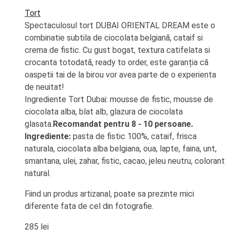
Tort
Spectaculosul tort DUBAI ORIENTAL DREAM este o
combinatie subtila de ciocolata belgiană, cataif si
crema de fistic. Cu gust bogat, textura catifelata si
crocanta totodată, ready to order, este garanția că
oaspetii tai de la birou vor avea parte de o experienta
de neuitat!
Ingrediente Tort Dubai: mousse de fistic, mousse de
ciocolata alba, blat alb, glazura de ciocolata
glasata.
R
ecomandat pentru 8 - 10 persoane.
Ingrediente:
pasta de fistic 100%, cataif, frisca
naturala, ciocolata alba belgiana, oua, lapte, faina, unt,
smantana, ulei, zahar, fistic, cacao, jeleu neutru, colorant
natural.
Fiind un produs artizanal, poate sa prezinte mici
diferente fata de cel din fotografie.
285
lei