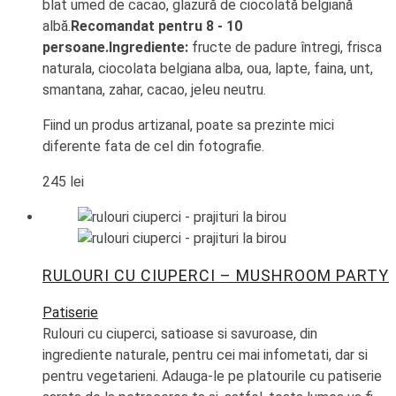
blat umed de cacao, glazură de ciocolată belgiană
albă.
Recomandat pentru 8 - 10
persoane.
Ingrediente:
fructe de padure
î
ntregi, frisca
naturala, ciocolata belgiana alba, oua, lapte, faina, unt,
smantana, zahar, cacao, jeleu neutru.
Fiind un produs artizanal, poate sa prezinte mici
diferente fata de cel din fotografie.
245
lei
RULOURI CU CIUPERCI – MUSHROOM PARTY
Patiserie
Rulouri cu ciuperci, satioase si savuroase, din
ingrediente naturale, pentru cei mai infometati, dar si
pentru vegetarieni. Adauga-le pe platourile cu patiserie