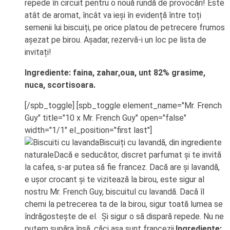
repede în circuit pentru o nouă rundă de provocări! Este
atât de aromat, încât va ieși în evidență între toți
semenii lui biscuiți, pe orice platou de petrecere frumos
așezat pe birou. Așadar, rezervă-i un loc pe lista de
invitați!
Ingrediente: faina, zahar,oua, unt 82% grasime,
nuca, scortisoara.
[/spb_toggle] [spb_toggle element_name="Mr. French
Guy" title="10 x Mr. French Guy" open="false"
width="1/1" el_position="first last"]
Biscuiți cu lavandă, din ingrediente
naturaleDacă e seducător, discret parfumat și te invită
la cafea, s-ar putea să fie francez. Dacă are și lavandă,
e ușor crocant și te vizitează la birou, este sigur al
nostru Mr. French Guy, biscuitul cu lavandă. Dacă îl
chemi la petrecerea ta de la birou, sigur toată lumea se
îndrăgostește de el. Și sigur o să dispară repede. Nu ne
putem supăra însă, căci așa sunt francezii.
Ingrediente: