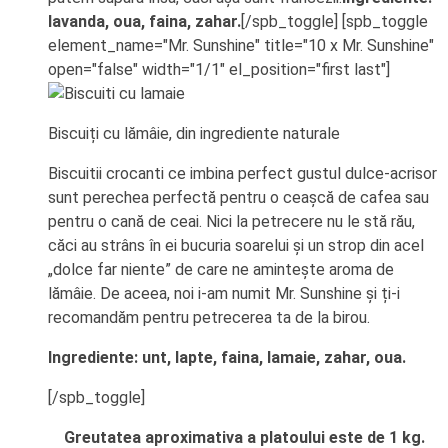
lavanda, oua, faina, zahar.
[/spb_toggle] [spb_toggle
element_name="Mr. Sunshine" title="10 x Mr. Sunshine"
open="false" width="1/1" el_position="first last"]
Biscuiți cu lămâie, din ingrediente naturale
Biscuitii crocanti ce imbina perfect gustul dulce-acrisor
sunt perechea perfectă pentru o ceașcă de cafea sau
pentru o cană de ceai. Nici la petrecere nu le stă rău,
căci au strâns în ei bucuria soarelui și un strop din acel
„dolce far niente” de care ne amintește aroma de
lămâie. De aceea, noi i-am numit Mr. Sunshine și ți-i
recomandăm pentru petrecerea ta de la birou.
Ingrediente: unt, lapte, faina, lamaie, zahar, oua.
[/spb_toggle]
Greutatea aproximativa a platoului este de 1 kg.