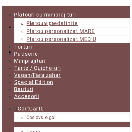
Platouri cu miniprajituri
Platouri predefinite
Cos dvs. e gol.
Platou personalizat MARE
Platou personalizat MEDIU
Torturi
Login
Patiserie
Miniprajituri
Tarte / Quiche-uri
Vegan/Fara zahar
Special Edition
Sign Up
Bauturi
Accesorii
Cart
Cart
0
Cos dvs. e gol.
Login