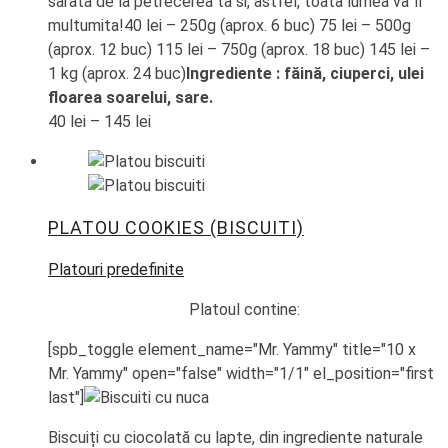
sarata de la petrecerea ta si, astfel, toata lumea va fi
multumita!40 lei – 250g (aprox. 6 buc) 75 lei – 500g
(aprox. 12 buc) 115 lei – 750g (aprox. 18 buc) 145 lei –
1 kg (aprox. 24 buc)
Ingrediente : făină, ciuperci, ulei
floarea soarelui, sare.
40
lei
–
145
lei
PLATOU COOKIES (BISCUITI)
Platouri predefinite
Platoul contine:
[spb_toggle element_name="Mr. Yammy" title="10 x
Mr. Yammy" open="false" width="1/1" el_position="first
last"]
Biscuiți cu ciocolată cu lapte, din ingrediente naturale