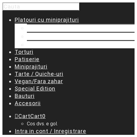
Platouri cu miniprajituri
Platouri predefinite
Platou personalizat MARE
Platou personalizat MEDIU
Torturi
Patiserie
Miniprajituri
Tarte / Quiche-uri
Vegan/Fara zahar
Special Edition
Bauturi
Accesorii
Cart
Cart
0
Cos dvs. e gol.
Intra in cont / Inregistrare